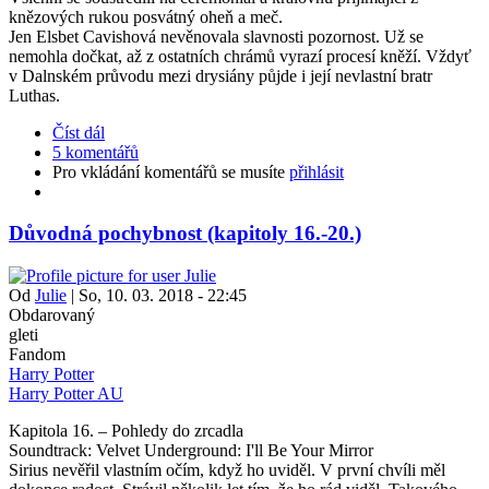
knězových rukou posvátný oheň a meč.
Jen Elsbet Cavishová nevěnovala slavnosti pozornost. Už se
nemohla dočkat, až z ostatních chrámů vyrazí procesí kněží. Vždyť
v Dalnském průvodu mezi drysiány půjde i její nevlastní bratr
Luthas.
Číst dál
5 komentářů
Pro vkládání komentářů se musíte
přihlásit
Důvodná pochybnost (kapitoly 16.-20.)
Od
Julie
|
So, 10. 03. 2018 - 22:45
Obdarovaný
gleti
Fandom
Harry Potter
Harry Potter AU
Kapitola 16. – Pohledy do zrcadla
Soundtrack: Velvet Underground: I'll Be Your Mirror
Sirius nevěřil vlastním očím, když ho uviděl. V první chvíli měl