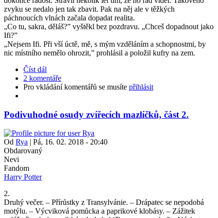
dokonce radost. Strávil několik let tím, že ho rád viděl. Takového
zvyku se nedalo jen tak zbavit. Pak na něj ale v těžkých
páchnoucích vlnách začala dopadat realita.
„Co tu, sakra, děláš?” vyštěkl bez pozdravu. „Chceš dopadnout jako
Ifi?”
„Nejsem Ifi. Při vší úctě, mě, s mým vzděláním a schopnostmi, by
nic místního nemělo ohrozit,” prohlásil a položil kufry na zem.
Číst dál
2 komentáře
Pro vkládání komentářů se musíte
přihlásit
Podivuhodné osudy zvířecích mazlíčků, část 2.
Od
Rya
|
Pá, 16. 02. 2018 - 20:40
Obdarovaný
Nevi
Fandom
Harry Potter
2.
Druhý večer. – Přírůstky z Transylvánie. – Drápatec se nepodobá
motýlu. – Výcviková pomůcka a paprikové klobásy. – Zážitek