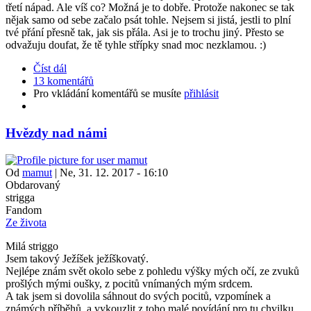
třetí nápad. Ale víš co? Možná je to dobře. Protože nakonec se tak
nějak samo od sebe začalo psát tohle. Nejsem si jistá, jestli to plní
tvé přání přesně tak, jak sis přála. Asi je to trochu jiný. Přesto se
odvažuju doufat, že tě tyhle střípky snad moc nezklamou. :)
Číst dál
13 komentářů
Pro vkládání komentářů se musíte
přihlásit
Hvězdy nad námi
Od
mamut
|
Ne, 31. 12. 2017 - 16:10
Obdarovaný
strigga
Fandom
Ze života
Milá striggo
Jsem takový Ježíšek ježíškovatý.
Nejlépe znám svět okolo sebe z pohledu výšky mých očí, ze zvuků
prošlých mými oušky, z pocitů vnímaných mým srdcem.
A tak jsem si dovolila sáhnout do svých pocitů, vzpomínek a
známých příběhů, a vykouzlit z toho malé povídání pro tu chvilku,