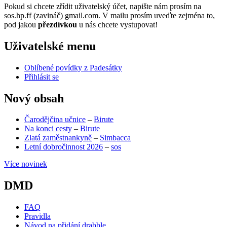
Pokud si chcete zřídit uživatelský účet, napište nám prosím na
sos.hp.ff (zavináč) gmail.com. V mailu prosím uveďte zejména to,
pod jakou
přezdívkou
u nás chcete vystupovat!
Uživatelské menu
Oblíbené povídky z Padesátky
Přihlásit se
Nový obsah
Čarodějčina učnice
–
Birute
Na konci cesty
–
Birute
Zlatá zaměstnankyně
–
Simbacca
Letní dobročinnost 2026
–
sos
Více novinek
DMD
FAQ
Pravidla
Návod na přidání drabble
(opens