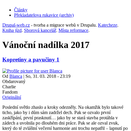
Články
Překladatelova rukavice (archiv)
(opens
in
Drupal-web.cz
- tvorba a migrace webů v Drupalu.
Katecheze
.
new
Kniha jízd
.
Sborová kancelář
.
Místa reformace
.
tab)
Vánoční nadílka 2017
Kopretiny a pavučiny 1
Od
Blanca
|
So, 31. 03. 2018 - 23:19
Obdarovaný
Charlie
Fandom
Originální
Poslední světlo zhaslo a kroky odezněly. Na okamžik bylo takové
ticho, jako by i dům sám zadržel dech. Pak se ozvalo první
zaskřípání, první prasknutí… jako by se stará stavba protáhla v
zádech a uvolnila po dlouhém dni práce. Pak se ale ozval zvuk,
který do té zvláštní večerní harmonie ani trochu nepatřil – lapnutí po