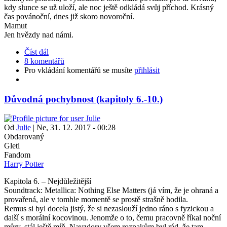
kdy slunce se už uloží, ale noc ještě odkládá svůj příchod. Krásný
čas povánoční, dnes již skoro novoroční.
Mamut
Jen hvězdy nad námi.
Číst dál
8 komentářů
Pro vkládání komentářů se musíte
přihlásit
Důvodná pochybnost (kapitoly 6.-10.)
Od
Julie
|
Ne, 31. 12. 2017 - 00:28
Obdarovaný
Gleti
Fandom
Harry Potter
Kapitola 6. – Nejdůležitější
Soundtrack: Metallica: Nothing Else Matters (já vím, že je ohraná a
provařená, ale v tomhle momentě se prostě strašně hodila.
Remus si byl docela jistý, že si nezaslouží jedno ráno s fyzickou a
další s morální kocovinou. Jenomže o to, čemu pracovně říkal noční
můry, stál ještě míň. Navzdory všem rozpakům byl rád, že tam