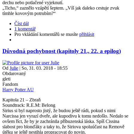
dechu nebo potlačené vyjeknutí.
„Ticho,“ zaznělo vzápětí šeptem. „Víš jak daleko cestuje zvuk
tímhle kovovým potrubím?“
Číst dál
1 komentář
Pro vkládání komentářů se musíte
přihlásit
Důvodná pochybnost (kapitoly 21., 22. a epilog)
Od
Julie
|
So, 31. 03. 2018 - 18:55
Obdarovaný
gleti
Fandom
Harry Potter AU
Kapitola 21 – Zbraň
Soundtrack: R.E.M: Belong
Sirius si byl naprosto jistý, že budou ještě rádi, pokud s nimi
Narcissa jen vyrazí dveře, ale kupodivu k tomu nedošlo. Nedalo se
ovšem říct, že by je zachránila příbuzenská láska. Spíš Cissina
slabost pro blonďáky a taky to, že Siriova spoluúčast na Remově
útěku se ještě nestihla propracovat do novin.