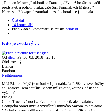
„Damien Masters,“ uklonil se Damien, dřív než ho Sirius stačil
představit, a políbil jí ruku. „Ze San Franciských Matersů.“
Narcissa překvapeně zamrkala a zachichotala se jako malá.
Číst dál
14 komentářů
Pro vkládání komentářů se musíte
přihlásit
Kdo je zvědavý …
Od
gleti
|
Pá, 30. 03. 2018 - 23:15
Obdarovaný
Blanca
Fandom
Nightrunners
Milá Blanco, když jsem loni v říjnu nabízela Ježíškovi své služby,
ani zdaleka jsem netušila, v čem mě život vykoupe a následně
vyždímá.
Prolog
Chlad Truchlivé noci zalézal do morku kostí, ale divákům,
sledujícím obřad smrti a vzkříšení Ohnivého Sakora, to nevadilo.
Všichni se soustředili na ceremoniál a královnu přijímající z