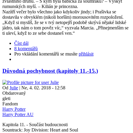
zvláštního druhu. – S kým byla babička za soumraku? – Výskyt
rumunských myší. – Kilián je princezna.
Nazítří večer bylo všechno jako kdykoliv jindy; i Prašivka se
dostavila v obvyklém (nikoli horším) morousovitém rozpoložení.
„Když si myslíš, že se v tvý netopejří podobě skrývá nějaké lidské
jádro, tak nám o tom pověz víc,“ vyzvala Marcia. „Přinejmenším se
ti uleví, když to ze sebe dostaneš ven.“
Číst dál
8 komentářů
Pro vkládání komentářů se musíte
přihlásit
Důvodná pochybnost (kapitoly 11.-15.)
Od
Julie
|
Ne, 4. 02. 2018 - 12:58
Obdarovaný
gleti
Fandom
Harry Potter
Harry Potter AU
Kapitola 11. - Součást budoucnosti
Sountrack: Joy Division: Heart and Soul