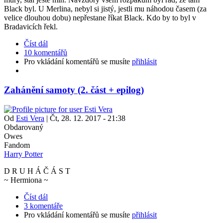
Black byl. U Merlina, nebyl si jistý, jestli mu náhodou časem (za
velice dlouhou dobu) nepřestane říkat Black. Kdo by to byl v
Bradavicích řekl.
Číst dál
10 komentářů
Pro vkládání komentářů se musíte
přihlásit
Zahánění samoty (2. část + epilog)
Od
Esti Vera
|
Čt, 28. 12. 2017 - 21:38
Obdarovaný
Owes
Fandom
Harry Potter
D R U H Á Č Á S T
~ Hermiona ~
Číst dál
3 komentáře
Pro vkládání komentářů se musíte
přihlásit