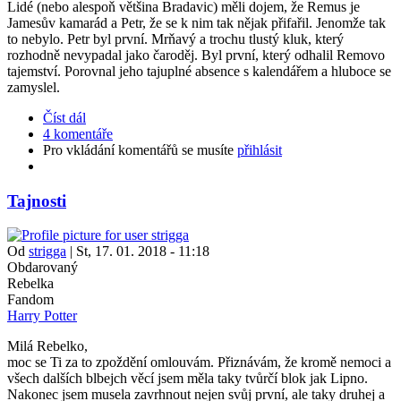
Lidé (nebo alespoň většina Bradavic) měli dojem, že Remus je
Jamesův kamarád a Petr, že se k nim tak nějak přifařil. Jenomže tak
to nebylo. Petr byl první. Mrňavý a trochu tlustý kluk, který
rozhodně nevypadal jako čaroděj. Byl první, který odhalil Removo
tajemství. Porovnal jeho tajuplné absence s kalendářem a hluboce se
zamyslel.
Číst dál
4 komentáře
Pro vkládání komentářů se musíte
přihlásit
Tajnosti
Od
strigga
|
St, 17. 01. 2018 - 11:18
Obdarovaný
Rebelka
Fandom
Harry Potter
Milá Rebelko,
moc se Ti za to zpoždění omlouvám. Přiznávám, že kromě nemoci a
všech dalších blbejch věcí jsem měla taky tvůrčí blok jak Lipno.
Nakonec jsem musela zavrhnout nejen svůj první, ale taky druhej a