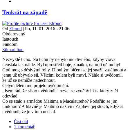
Tenkrát na západě
Od
Elrond
|
Po, 11. 01. 2016 - 21:06
Obdarovaný
Iantouch
Fandom
Silmarillion
Nezvyklé ticho. Na tichu by nebylo nic divného, kdyby vřava
neustala tak náhle. Byl uprostřed boje, zmatku, naproti němu byl
Gothmog s děsivými rohy. Dlouhým bičem se jej snažil zasáhnout a
jemu už ubývalo sil. Všichni kolem byli mrtví. Náhle si uvědomil,
že už se nemůže nadechnout.
Celým tělem mu projelo uvědomění.
„Jsem rád, že sis to uvědomil,“ ozval se zvučný hlas, který zněl
odevšad.
Co se stalo s armádou Maitima a Macalaureho? Podařilo se jim
uniknout? A hlavně je Maitimo naživu? Zaplavil jej strach, když si
uvědomil, že je v tom nechal.
Číst dál
1 komentář