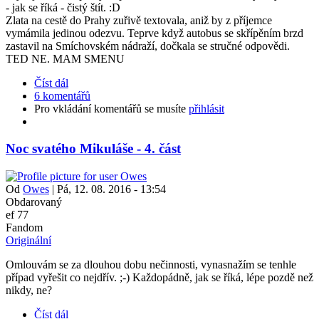
- jak se říká - čistý štít. :D
Zlata na cestě do Prahy zuřivě textovala, aniž by z příjemce
vymámila jedinou odezvu. Teprve když autobus se skřípěním brzd
zastavil na Smíchovském nádraží, dočkala se stručné odpovědi.
TED NE. MAM SMENU
Číst dál
6 komentářů
Pro vkládání komentářů se musíte
přihlásit
Noc svatého Mikuláše - 4. část
Od
Owes
|
Pá, 12. 08. 2016 - 13:54
Obdarovaný
ef 77
Fandom
Originální
Omlouvám se za dlouhou dobu nečinnosti, vynasnažím se tenhle
případ vyřešit co nejdřív. ;-) Každopádně, jak se říká, lépe pozdě než
nikdy, ne?
Číst dál