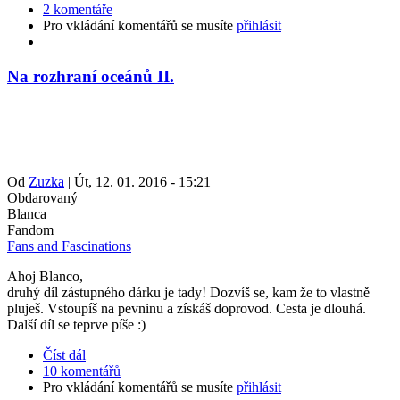
2 komentáře
Pro vkládání komentářů se musíte
přihlásit
Na rozhraní oceánů II.
Od
Zuzka
|
Út, 12. 01. 2016 - 15:21
Obdarovaný
Blanca
Fandom
Fans and Fascinations
Ahoj Blanco,
druhý díl zástupného dárku je tady! Dozvíš se, kam že to vlastně
pluješ. Vstoupíš na pevninu a získáš doprovod. Cesta je dlouhá.
Další díl se teprve píše :)
Číst dál
10 komentářů
Pro vkládání komentářů se musíte
přihlásit