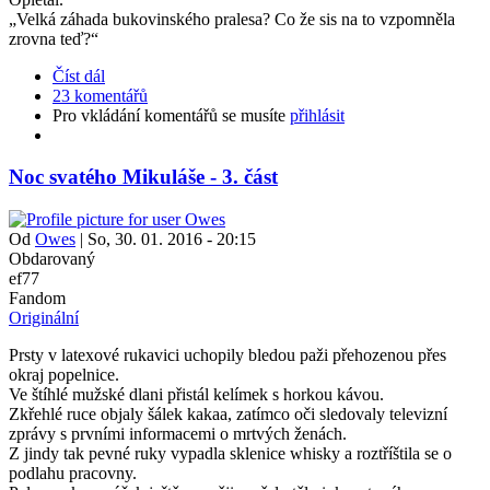
„Velká záhada bukovinského pralesa? Co že sis na to vzpomněla
zrovna teď?“
Číst dál
23 komentářů
Pro vkládání komentářů se musíte
přihlásit
Noc svatého Mikuláše - 3. část
Od
Owes
|
So, 30. 01. 2016 - 20:15
Obdarovaný
ef77
Fandom
Originální
Prsty v latexové rukavici uchopily bledou paži přehozenou přes
okraj popelnice.
Ve štíhlé mužské dlani přistál kelímek s horkou kávou.
Zkřehlé ruce objaly šálek kakaa, zatímco oči sledovaly televizní
zprávy s prvními informacemi o mrtvých ženách.
Z jindy tak pevné ruky vypadla sklenice whisky a roztříštila se o
podlahu pracovny.