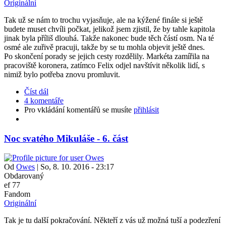
Originální
Tak už se nám to trochu vyjasňuje, ale na kýžené finále si ještě
budete muset chvíli počkat, jelikož jsem zjistil, že by tahle kapitola
jinak byla příliš dlouhá. Takže nakonec bude těch částí osm. Na té
osmé ale zuřivě pracuji, takže by se tu mohla objevit ještě dnes.
Po skončení porady se jejich cesty rozdělily. Markéta zamířila na
pracoviště koronera, zatímco Felix odjel navštívit několik lidí, s
nimiž bylo potřeba znovu promluvit.
Číst dál
4 komentáře
Pro vkládání komentářů se musíte
přihlásit
Noc svatého Mikuláše - 6. část
Od
Owes
|
So, 8. 10. 2016 - 23:17
Obdarovaný
ef 77
Fandom
Originální
Tak je tu další pokračování. Někteří z vás už možná tuší a podezření