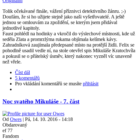
Originální
Tolik očekávané finále, vážení příznivci detektivního žánru. ;-)
Doufám, že si ho užijete stejně jako naši vyšetřovatelé. A ještě
jednou se omlouvám za zpoždění, se kterým jsem přidával
jednotlivé kapitoly.
Faust pohlédl na hodinky a vkročil do výslechové místnosti, kde už
seděla Zlata a promrzlýma rukama objímala kelímek kávy.
Zahradníková zaujímala předepsané místo na protější židli. Felix se
pohodlně usadil vedle ní, na stole otevřel spis Mikuláše Kratochvíla
a pokusil se o přátelský úsměv, který nakonec vyzněl víc unaveně
než vřele.
Číst dál
5 komentářů
Pro vkládání komentářů se musíte
přihlásit
Noc svatého Mikuláše - 7. část
Od
Owes
|
Pá, 14. 10. 2016 - 14:18
Obdarovaný
ef 77
Fandom