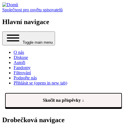
Společnost pro osvětu spisovatelů
Hlavní navigace
Toggle main menu
O nás
Diskuse
Autoři
Fandomy
Filtrování
Podpořte nás
Přihlásit se
(opens in new tab)
Skočit na příspěvky ↓
Drobečková navigace