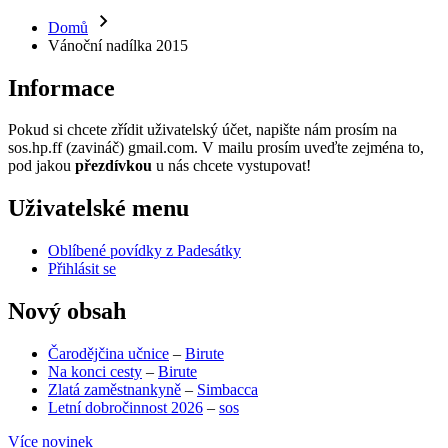
Domů
Vánoční nadílka 2015
Informace
Pokud si chcete zřídit uživatelský účet, napište nám prosím na
sos.hp.ff (zavináč) gmail.com. V mailu prosím uveďte zejména to,
pod jakou
přezdívkou
u nás chcete vystupovat!
Uživatelské menu
Oblíbené povídky z Padesátky
Přihlásit se
Nový obsah
Čarodějčina učnice
–
Birute
Na konci cesty
–
Birute
Zlatá zaměstnankyně
–
Simbacca
Letní dobročinnost 2026
–
sos
Více novinek