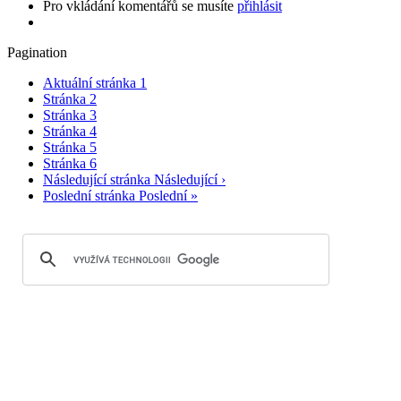
Pro vkládání komentářů se musíte
přihlásit
Pagination
Aktuální stránka
1
Stránka
2
Stránka
3
Stránka
4
Stránka
5
Stránka
6
Následující stránka
Následující ›
Poslední stránka
Poslední »