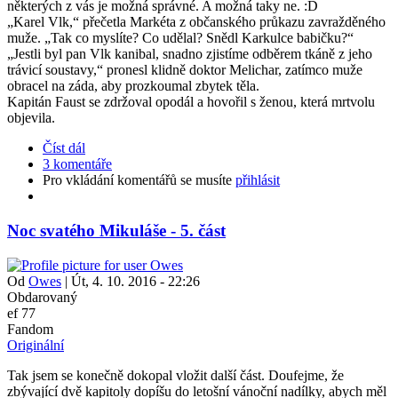
některých z vás je možná správné. A možná taky ne. :D
„Karel Vlk,“ přečetla Markéta z občanského průkazu zavražděného
muže. „Tak co myslíte? Co udělal? Snědl Karkulce babičku?“
„Jestli byl pan Vlk kanibal, snadno zjistíme odběrem tkáně z jeho
trávicí soustavy,“ pronesl klidně doktor Melichar, zatímco muže
obracel na záda, aby prozkoumal zbytek těla.
Kapitán Faust se zdržoval opodál a hovořil s ženou, která mrtvolu
objevila.
Číst dál
3 komentáře
Pro vkládání komentářů se musíte
přihlásit
Noc svatého Mikuláše - 5. část
Od
Owes
|
Út, 4. 10. 2016 - 22:26
Obdarovaný
ef 77
Fandom
Originální
Tak jsem se konečně dokopal vložit další část. Doufejme, že
zbývající dvě kapitoly dopíšu do letošní vánoční nadílky, abych měl