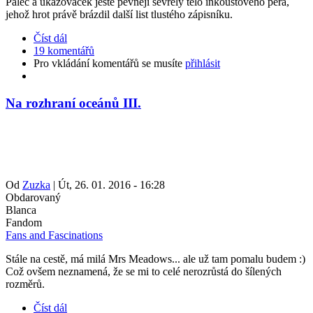
Palec a ukazováček ještě pevněji sevřely tělo inkoustového pera,
jehož hrot právě brázdil další list tlustého zápisníku.
Číst dál
19 komentářů
Pro vkládání komentářů se musíte
přihlásit
Na rozhraní oceánů III.
Od
Zuzka
|
Út, 26. 01. 2016 - 16:28
Obdarovaný
Blanca
Fandom
Fans and Fascinations
Stále na cestě, má milá Mrs Meadows... ale už tam pomalu budem :)
Což ovšem neznamená, že se mi to celé nerozrůstá do šílených
rozměrů.
Číst dál