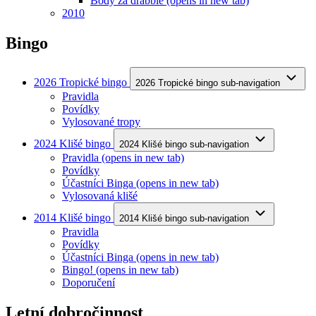
Body za drabble
(opens in new tab)
2010
Bingo
2026 Tropické bingo
2026 Tropické bingo sub-navigation
Pravidla
Povídky
Vylosované tropy
2024 Klišé bingo
2024 Klišé bingo sub-navigation
Pravidla
(opens in new tab)
Povídky
Účastníci Binga
(opens in new tab)
Vylosovaná klišé
2014 Klišé bingo
2014 Klišé bingo sub-navigation
Pravidla
Povídky
Účastníci Binga
(opens in new tab)
Bingo!
(opens in new tab)
Doporučení
Letní dobročinnost