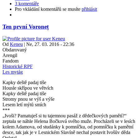
3 komentáře
Pro vkládání komentářů se musíte
přihlásit
Ten první Voroneț
Od
Keneu
|
Ne, 27. 03. 2016 - 22:36
Obdarovaný
Arengil
Fandom
Historické RPF
Les mytág
Kapky deště padaj tiše
Housle skřípou ve větvích
Kapky deště padaj tiše
Stromy pnou se výš a výše
Lesem letí mýtů smích
***
„Ivoši? Pamatuješ si tu tajemnou pasáž z dědečkových pamětí?“
zeptala se náhle Helena Bočková svého muže. Procházeli se v lesích
kolem Adamova, od studánky k pomníčku, od pomníčku k pamětní
desce, tak jak je v Lesnickém Slavíně nechal postavit Ivošův děda
Opletal.