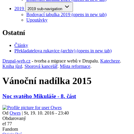
2019
2019 sub-navigation
Bodovací tabulka 2019
(opens in new tab)
Upoutávky
Ostatní
Články
Překladatelova rukavice (archiv)
(opens in new tab)
Drupal-web.cz
- tvorba a migrace webů v Drupalu.
Katecheze
.
Kniha jízd
.
Sborová kancelář
.
Místa reformace
.
Vánoční nadílka 2015
Noc svatého Mikuláše - 8. část
Od
Owes
|
St, 19. 10. 2016 - 23:40
Obdarovaný
ef 77
Fandom