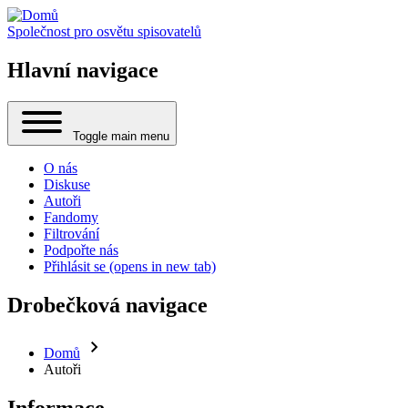
Společnost pro osvětu spisovatelů
Hlavní navigace
Toggle main menu
O nás
Diskuse
Autoři
Fandomy
Filtrování
Podpořte nás
Přihlásit se
(opens in new tab)
Drobečková navigace
Domů
Autoři
Informace