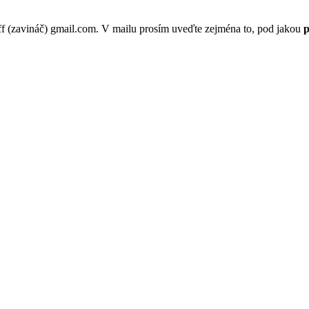
p.ff (zavináč) gmail.com. V mailu prosím uveďte zejména to, pod jakou
p