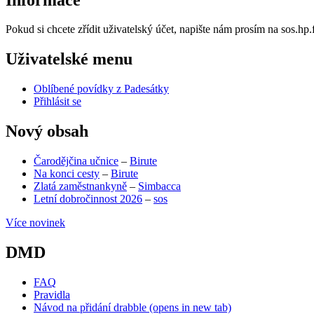
Pokud si chcete zřídit uživatelský účet, napište nám prosím na sos.h
Uživatelské menu
Oblíbené povídky z Padesátky
Přihlásit se
Nový obsah
Čarodějčina učnice
–
Birute
Na konci cesty
–
Birute
Zlatá zaměstnankyně
–
Simbacca
Letní dobročinnost 2026
–
sos
Více novinek
DMD
FAQ
Pravidla
Návod na přidání drabble
(opens in new tab)