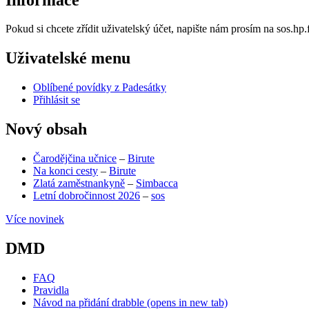
Pokud si chcete zřídit uživatelský účet, napište nám prosím na sos.h
Uživatelské menu
Oblíbené povídky z Padesátky
Přihlásit se
Nový obsah
Čarodějčina učnice
–
Birute
Na konci cesty
–
Birute
Zlatá zaměstnankyně
–
Simbacca
Letní dobročinnost 2026
–
sos
Více novinek
DMD
FAQ
Pravidla
Návod na přidání drabble
(opens in new tab)