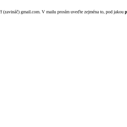
p.ff (zavináč) gmail.com. V mailu prosím uveďte zejména to, pod jakou
p