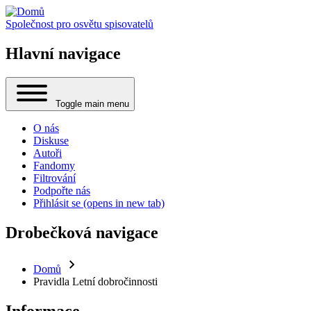
Společnost pro osvětu spisovatelů
Hlavní navigace
Toggle main menu
O nás
Diskuse
Autoři
Fandomy
Filtrování
Podpořte nás
Přihlásit se
(opens in new tab)
Drobečková navigace
Domů
Pravidla Letní dobročinnosti
Informace