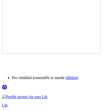
Pro vkládání komentářů se musíte
přihlásit
😱
Lili