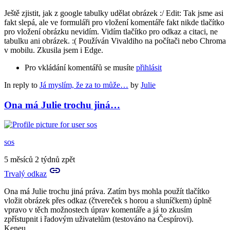
Ještě zjistit, jak z google tabulky udělat obrázek :/ Edit: Tak jsme asi
fakt slepá, ale ve formuláři pro vložení komentáře fakt nikde tlačítko
pro vložení obrázku nevidím. Vidím tlačítko pro odkaz a citaci, ne
tabulku ani obrázek. :( Používán Vivaldiho na počítači nebo Chroma
v mobilu. Zkusila jsem i Edge.
Pro vkládání komentářů se musíte
přihlásit
In reply to
Já myslím, že za to může…
by
Julie
Ona má Julie trochu jiná…
sos
5 měsíců 2 týdnů zpět
Trvalý odkaz
Ona má Julie trochu jiná práva. Zatím bys mohla použít tlačítko
vložit obrázek přes odkaz (čtvereček s horou a sluníčkem) úplně
vpravo v těch možnostech úprav komentáře a já to zkusím
zpřístupnit i řadovým uživatelům (testováno na Čespírovi).
Keneu