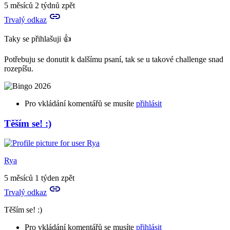
5 měsíců 2 týdnů zpět
Trvalý odkaz
Taky se přihlašuji 👍
Potřebuju se donutit k dalšímu psaní, tak se u takové challenge snad
rozepíšu.
Pro vkládání komentářů se musíte
přihlásit
Těším se! :)
Rya
5 měsíců 1 týden zpět
Trvalý odkaz
Těším se! :)
Pro vkládání komentářů se musíte
přihlásit