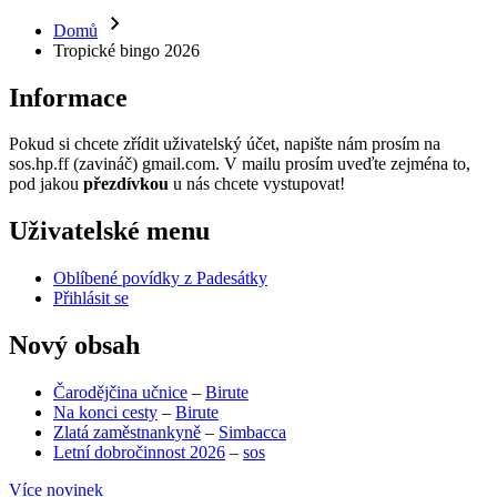
Domů
Tropické bingo 2026
Informace
Pokud si chcete zřídit uživatelský účet, napište nám prosím na
sos.hp.ff (zavináč) gmail.com. V mailu prosím uveďte zejména to,
pod jakou
přezdívkou
u nás chcete vystupovat!
Uživatelské menu
Oblíbené povídky z Padesátky
Přihlásit se
Nový obsah
Čarodějčina učnice
–
Birute
Na konci cesty
–
Birute
Zlatá zaměstnankyně
–
Simbacca
Letní dobročinnost 2026
–
sos
Více novinek