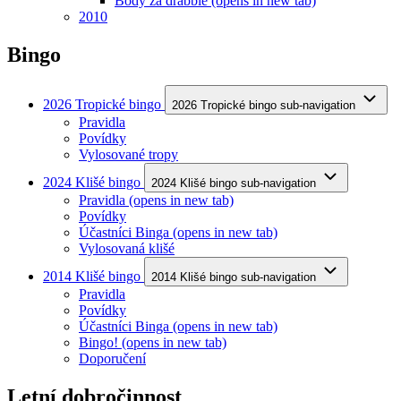
Body za drabble
(opens in new tab)
2010
Bingo
2026 Tropické bingo
2026 Tropické bingo sub-navigation
Pravidla
Povídky
Vylosované tropy
2024 Klišé bingo
2024 Klišé bingo sub-navigation
Pravidla
(opens in new tab)
Povídky
Účastníci Binga
(opens in new tab)
Vylosovaná klišé
2014 Klišé bingo
2014 Klišé bingo sub-navigation
Pravidla
Povídky
Účastníci Binga
(opens in new tab)
Bingo!
(opens in new tab)
Doporučení
Letní dobročinnost