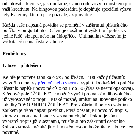
odhalovat a které se, jak doufáme, stanou odrazovým můstkem pro
vaši kreativitu. Na bingovou padesátku je doplňuje speciální výzva
tety Kateřiny, kterou jistě poznáte, až ji uvidíte.
Každá vaše napsaná povídka se promění v zaškrtnutí příslušného
políčka v bingo tabulce. Cílem je dosáhnout vyškrtnutí políček v
jedné řadě, sloupci nebo na úhlopříčce. Ultimátním vítězstvím je
vyškrtat všechna čísla v tabulce.
Průběh hry
1. fáze – přihlášení
Ke hře je potřeba tabulka o 5x5 políčkách. Tu si každý účastník
vytvoří na motivy
předloňského vzoru
a vyplní. Do každého políčka
účastník napíše libovolné číslo od 1 do 50 (čísla se nesmí opakovat).
Středové pole “ŽOLÍK!” je možné využít pro napsání libovolného,
již vylosovaného tropu. Je také možné, umístit na libovolné políčko
tabulky “OSOBNÍHO ŽOLÍKA”. Pro zaškrtnutí pole s osobním
žolíkem je třeba napsat povídku, která obsahuje libovolný tropus,
který v danou chvíli bude v seznamu chybět. Pokud je vámi
vybraný tropus již v seznamu, musíte si pro zaškrtnutí osobního
žolíka vymyslet nějaké jiné. Umístění osobního žolíka v tabulce není
povinné.