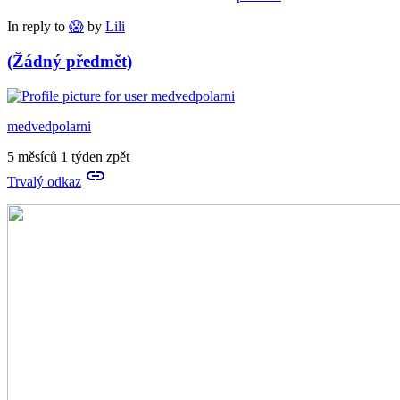
In reply to
😱
by
Lili
(Žádný předmět)
medvedpolarni
5 měsíců 1 týden zpět
Trvalý odkaz