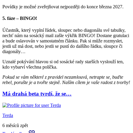
Povídky je možné zveřejňovat nejpozději do konce března 2027.
5. fáze – BINGO!
Účastník, který vyplní řádek, sloupec nebo diagonálu své tabulky,
nechť nám na sosácký mail zašle výkřik BINGO! Dostane gratulaci
a bude oslavován v samostatném článku. Pak si může rozmyslet,
jestli už má dost, nebo jestli se pustí do dalšího řádku, sloupce či
diagonály…
Uznalé pokývání hlavou si od sosácké rady starších vyslouží ten,
kdo vybarví všechna políčka.
Pokud se vám některé z pravidel nezamlouvá, netrapte se, buďte
rebel, porušte je a tvořte stejně. Naším cílem je vaše radost z tvorby!
Má drahá beta tvrdí, že se…
Terda
6 měsíců zpět