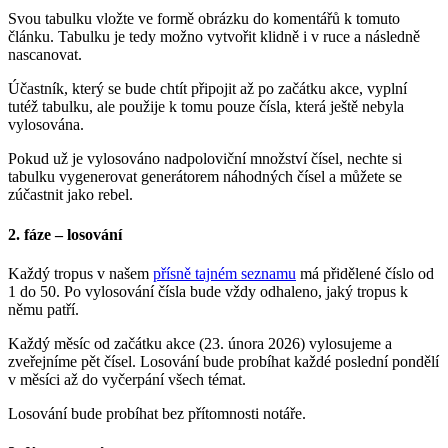
Svou tabulku vložte ve formě obrázku do komentářů k tomuto
článku. Tabulku je tedy možno vytvořit klidně i v ruce a následně
nascanovat.
Účastník, který se bude chtít připojit až po začátku akce, vyplní
tutéž tabulku, ale použije k tomu pouze čísla, která ještě nebyla
vylosována.
Pokud už je vylosováno nadpoloviční množství čísel, nechte si
tabulku vygenerovat generátorem náhodných čísel a můžete se
zúčastnit jako rebel.
2. fáze – losování
Každý tropus v našem
přísně tajném seznamu
má přidělené číslo od
1 do 50. Po vylosování čísla bude vždy odhaleno, jaký tropus k
němu patří.
Každý měsíc od začátku akce (23. února 2026) vylosujeme a
zveřejníme pět čísel. Losování bude probíhat každé poslední pondělí
v měsíci až do vyčerpání všech témat.
Losování bude probíhat bez přítomnosti notáře.