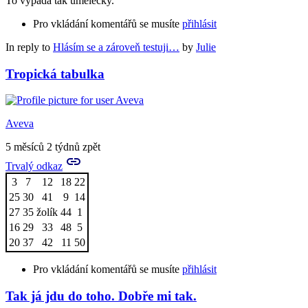
To vypadá tak umělecky.
Pro vkládání komentářů se musíte
přihlásit
In reply to
Hlásím se a zároveň testuji…
by
Julie
Tropická tabulka
Aveva
5 měsíců 2 týdnů zpět
Trvalý odkaz
3
7
12
18
22
25
30
41
9
14
27
35
žolík
44
1
16
29
33
48
5
20
37
42
11
50
Pro vkládání komentářů se musíte
přihlásit
Tak já jdu do toho. Dobře mi tak.