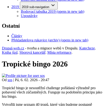
2019
2019 sub-navigation
Bodovací tabulka 2019
(opens in new tab)
Upoutávky
Ostatní
Články
Překladatelova rukavice (archiv)
(opens in new tab)
Drupal-web.cz
- tvorba a migrace webů v Drupalu.
Katecheze
.
Kniha jízd
.
Sborová kancelář
.
Místa reformace
.
Tropické bingo 2026
Od
sos
|
Pá, 6. 02. 2026 - 20:47
Tropické bingo je nesoutěžní challenge pořádaná výhradně pro
pobavení všech zúčastněných. Funguje na podobném principu jako
hra bingo.
Vytvořili jsme seznam 40 tropů, které vám budeme postupně