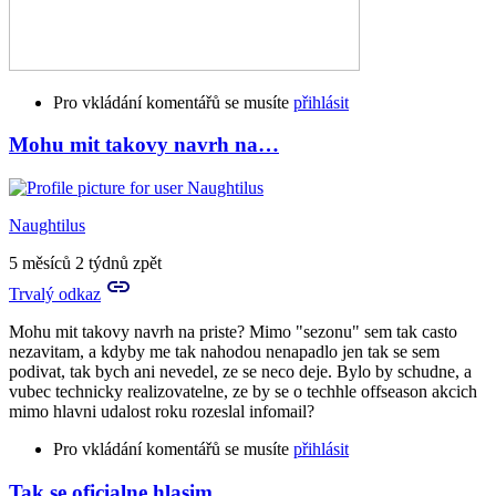
Pro vkládání komentářů se musíte
přihlásit
Mohu mit takovy navrh na…
Naughtilus
5 měsíců 2 týdnů zpět
Trvalý odkaz
Mohu mit takovy navrh na priste? Mimo "sezonu" sem tak casto
nezavitam, a kdyby me tak nahodou nenapadlo jen tak se sem
podivat, tak bych ani nevedel, ze se neco deje. Bylo by schudne, a
vubec technicky realizovatelne, ze by se o techhle offseason akcich
mimo hlavni udalost roku rozeslal infomail?
Pro vkládání komentářů se musíte
přihlásit
Tak se oficialne hlasim…