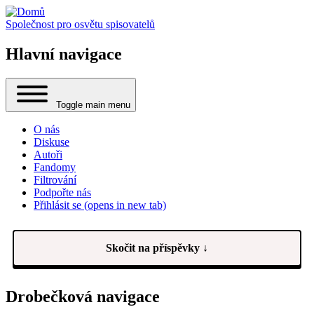
Společnost pro osvětu spisovatelů
Hlavní navigace
Toggle main menu
O nás
Diskuse
Autoři
Fandomy
Filtrování
Podpořte nás
Přihlásit se
(opens in new tab)
Skočit na příspěvky ↓
Drobečková navigace