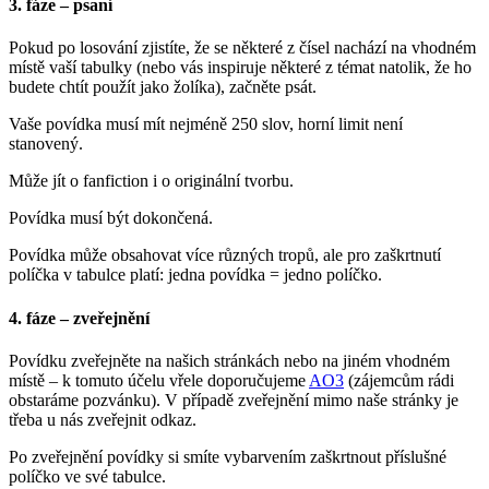
3. fáze – psaní
Pokud po losování zjistíte, že se některé z čísel nachází na vhodném
místě vaší tabulky (nebo vás inspiruje některé z témat natolik, že ho
budete chtít použít jako žolíka), začněte psát.
Vaše povídka musí mít nejméně 250 slov, horní limit není
stanovený.
Může jít o fanfiction i o originální tvorbu.
Povídka musí být dokončená.
Povídka může obsahovat více různých tropů, ale pro zaškrtnutí
políčka v tabulce platí: jedna povídka = jedno políčko.
4. fáze – zveřejnění
Povídku zveřejněte na našich stránkách nebo na jiném vhodném
místě – k tomuto účelu vřele doporučujeme
AO3
(zájemcům rádi
obstaráme pozvánku). V případě zveřejnění mimo naše stránky je
třeba u nás zveřejnit odkaz.
Po zveřejnění povídky si smíte vybarvením zaškrtnout příslušné
políčko ve své tabulce.