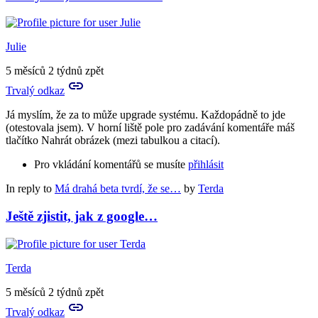
Julie
5 měsíců 2 týdnů zpět
Trvalý odkaz
Já myslím, že za to může upgrade systému. Každopádně to jde
(otestovala jsem). V horní liště pole pro zadávání komentáře máš
tlačítko Nahrát obrázek (mezi tabulkou a citací).
Pro vkládání komentářů se musíte
přihlásit
In reply to
Má drahá beta tvrdí, že se…
by
Terda
Ještě zjistit, jak z google…
Terda
5 měsíců 2 týdnů zpět
Trvalý odkaz