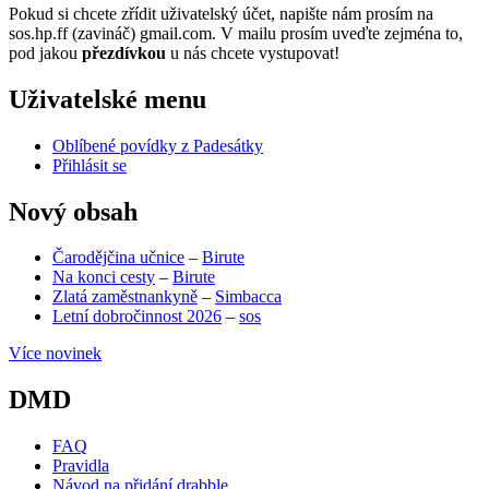
Pokud si chcete zřídit uživatelský účet, napište nám prosím na
sos.hp.ff (zavináč) gmail.com. V mailu prosím uveďte zejména to,
pod jakou
přezdívkou
u nás chcete vystupovat!
Uživatelské menu
Oblíbené povídky z Padesátky
Přihlásit se
Nový obsah
Čarodějčina učnice
–
Birute
Na konci cesty
–
Birute
Zlatá zaměstnankyně
–
Simbacca
Letní dobročinnost 2026
–
sos
Více novinek
DMD
FAQ
Pravidla
Návod na přidání drabble
(opens