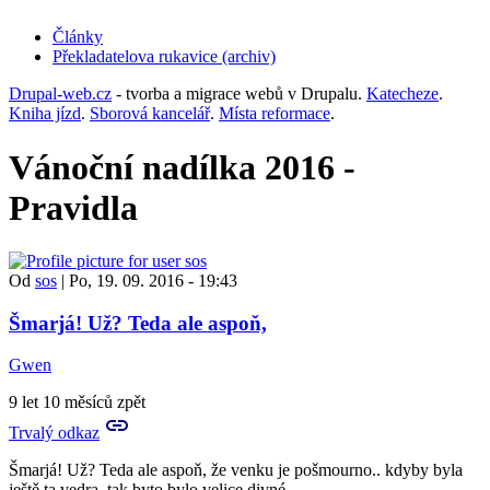
Články
Překladatelova rukavice (archiv)
(opens
in
Drupal-web.cz
- tvorba a migrace webů v Drupalu.
Katecheze
.
new
Kniha jízd
.
Sborová kancelář
.
Místa reformace
.
tab)
Vánoční nadílka 2016 -
Pravidla
Od
sos
|
Po, 19. 09. 2016 - 19:43
Šmarjá! Už? Teda ale aspoň,
Gwen
9 let 10 měsíců zpět
Trvalý odkaz
Šmarjá! Už? Teda ale aspoň, že venku je pošmourno.. kdyby byla
ještě ta vedra, tak byto bylo velice divné...