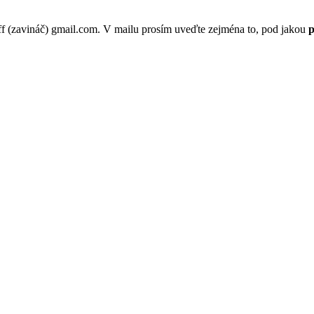
p.ff (zavináč) gmail.com. V mailu prosím uveďte zejména to, pod jakou
p