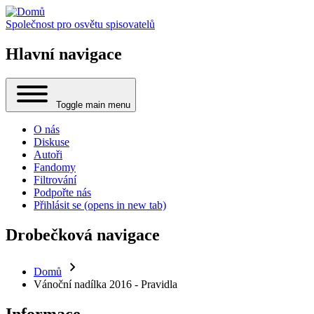
Společnost pro osvětu spisovatelů
Hlavní navigace
Toggle main menu
O nás
Diskuse
Autoři
Fandomy
Filtrování
Podpořte nás
Přihlásit se
(opens in new tab)
Drobečková navigace
Domů
Vánoční nadílka 2016 - Pravidla
Informace