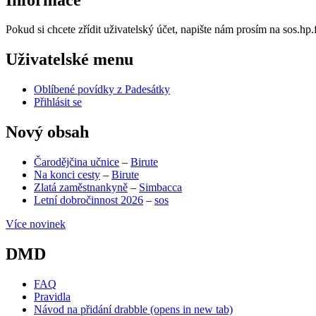
Pokud si chcete zřídit uživatelský účet, napište nám prosím na sos.h
Uživatelské menu
Oblíbené povídky z Padesátky
Přihlásit se
Nový obsah
Čarodějčina učnice
–
Birute
Na konci cesty
–
Birute
Zlatá zaměstnankyně
–
Simbacca
Letní dobročinnost 2026
–
sos
Více novinek
DMD
FAQ
Pravidla
Návod na přidání drabble
(opens in new tab)