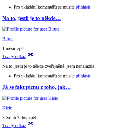
Pro vkládání komentářů se musíte
přihlásit
Na to, jestli je to někde…
In
reply
to
Mrtvé
Birute
kůzlátko
bylo…
1 měsíc zpět
by
Trvalý odkaz
Birute
Na to, jestli je to někde zveřejněné, jsem nenarazila.
Pro vkládání komentářů se musíte
přihlásit
Já se fakt picnu z toho, jak…
In
reply
to
To
Kleio
není
možný!
3 týdnů 3 dny zpět
Vždyť
Trvalý odkaz
to