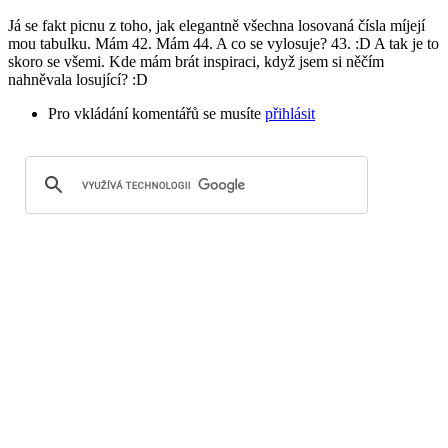
k…
Já se fakt picnu z toho, jak elegantně všechna losovaná čísla míjejí
by
mou tabulku. Mám 42. Mám 44. A co se vylosuje? 43. :D A tak je to
Aveva
skoro se všemi. Kde mám brát inspiraci, když jsem si něčím
nahněvala losující? :D
Pro vkládání komentářů se musíte
přihlásit