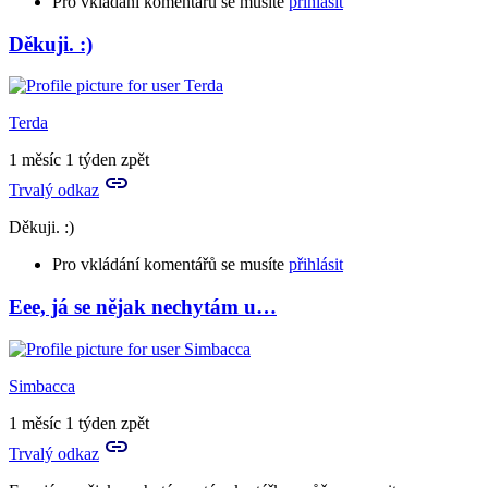
Pro vkládání komentářů se musíte
přihlásit
Děkuji. :)
In
reply
to
Teď
Terda
jsem
zjistila,
1 měsíc 1 týden zpět
že
Trvalý odkaz
jsem…
by
Děkuji. :)
Terda
Pro vkládání komentářů se musíte
přihlásit
Eee, já se nějak nechytám u…
In
reply
to
Změň
Simbacca
si
políčko,
1 měsíc 1 týden zpět
ještě
Trvalý odkaz
máš…
by