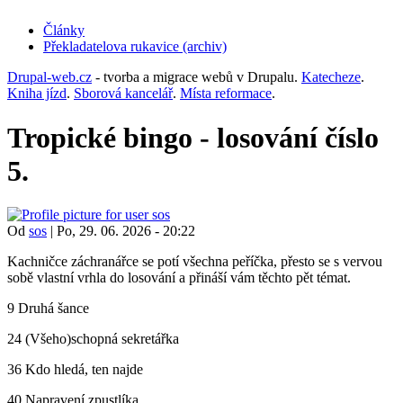
Články
Překladatelova rukavice (archiv)
(opens
in
Drupal-web.cz
- tvorba a migrace webů v Drupalu.
Katecheze
.
new
Kniha jízd
.
Sborová kancelář
.
Místa reformace
.
tab)
Tropické bingo - losování číslo
5.
Od
sos
|
Po, 29. 06. 2026 - 20:22
Kachničce záchranářce se potí všechna peříčka, přesto se s vervou
sobě vlastní vrhla do losování a přináší vám těchto pět témat.
9 Druhá šance
24 (Všeho)schopná sekretářka
36 Kdo hledá, ten najde
40 Napravení zpustlíka