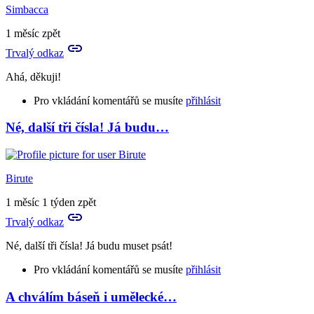
Eee,
Simbacca
já
se
1 měsíc zpět
nějak
Trvalý odkaz
nechytám
u…
Ahá, děkuji!
by
Simbacca
Pro vkládání komentářů se musíte
přihlásit
Né, další tři čísla! Já budu…
In
reply
to
Taková
Birute
ta
geniálně
1 měsíc 1 týden zpět
schopná
Trvalý odkaz
a…
by
Né, další tři čísla! Já budu muset psát!
Birute
Pro vkládání komentářů se musíte
přihlásit
A chválím báseň i umělecké…