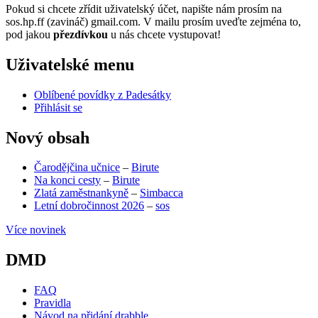
Pokud si chcete zřídit uživatelský účet, napište nám prosím na
sos.hp.ff (zavináč) gmail.com. V mailu prosím uveďte zejména to,
pod jakou
přezdívkou
u nás chcete vystupovat!
Uživatelské menu
Oblíbené povídky z Padesátky
Přihlásit se
Nový obsah
Čarodějčina učnice
–
Birute
Na konci cesty
–
Birute
Zlatá zaměstnankyně
–
Simbacca
Letní dobročinnost 2026
–
sos
Více novinek
DMD
FAQ
Pravidla
Návod na přidání drabble
(opens