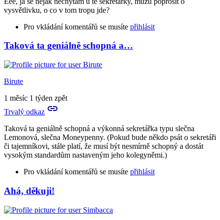
Eee, já se nějak nechytám u té sekretářky, můžu poprosit o
Aveva
vysvětlivku, o co v tom tropu jde?
Pro vkládání komentářů se musíte
přihlásit
Taková ta geniálně schopná a…
Birute
1 měsíc 1 týden zpět
Trvalý odkaz
Taková ta geniálně schopná a výkonná sekretářka typu slečna
Lemonová, slečna Moneypenny. (Pokud bude někdo psát o sekretáři
či tajemníkovi, stále platí, že musí být nesmírně schopný a dostát
vysokým standardům nastaveným jeho kolegyněmi.)
Pro vkládání komentářů se musíte
přihlásit
Ahá, děkuji!
In
reply
to