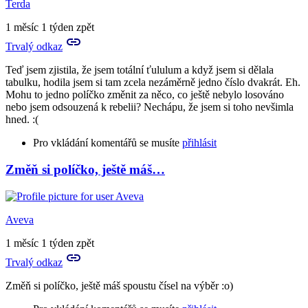
Terda
1 měsíc 1 týden zpět
Trvalý odkaz
Teď jsem zjistila, že jsem totální ťululum a když jsem si dělala
tabulku, hodila jsem si tam zcela nezáměrně jedno číslo dvakrát. Eh.
Mohu to jedno políčko změnit za něco, co ještě nebylo losováno
nebo jsem odsouzená k rebelii? Nechápu, že jsem si toho nevšimla
hned. :(
Pro vkládání komentářů se musíte
přihlásit
Změň si políčko, ještě máš…
Aveva
1 měsíc 1 týden zpět
Trvalý odkaz
Změň si políčko, ještě máš spoustu čísel na výběr :o)