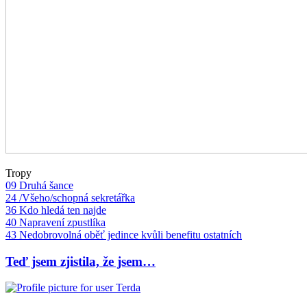
Tropy
09 Druhá šance
24 /Všeho/schopná sekretářka
36 Kdo hledá ten najde
40 Napravení zpustlíka
43 Nedobrovolná oběť jedince kvůli benefitu ostatních
Teď jsem zjistila, že jsem…