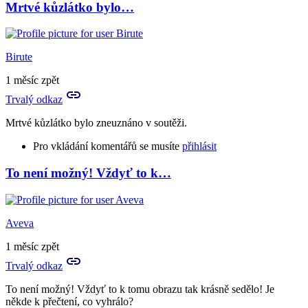
Mrtvé kůzlátko bylo…
In
reply
to
A
Birute
chválím
báseň
1 měsíc zpět
i
Trvalý odkaz
umělecké…
by
Mrtvé kůzlátko bylo zneuznáno v soutěži.
Birute
Pro vkládání komentářů se musíte
přihlásit
To není možný! Vždyť to k…
In
reply
to
Na
Aveva
mrtvé
kůzlátko
1 měsíc zpět
ovšem
Trvalý odkaz
ani…
by
To není možný! Vždyť to k tomu obrazu tak krásně sedělo! Je
Aveva
někde k přečtení, co vyhrálo?