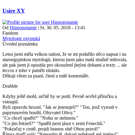
Usire XY
Od
Hippopotamie
|
St, 30. 05. 2018 - 13:41
Fandom
Mytologie egyptská
Úvodní poznámka
Letos jsem měla velkou radost, že se mi podařilo něco napsat i na
staroegyptskou mytologii, kterou jsem jako malá strašně milovala,
ale pak jsem ji opustila pro okouzlení jinými dobami a texty ... ale
leccos z toho v paměti zůstalo.
Děkuji všem za psaní, čtení a milé komentáře.
Drabble
Kdyby ještě mohl, určitě by se potil. Pevně sevřel příručku a
vstoupil.
Byli opravdu hrozní. "Jak se jmenuješ?" "Ten, jenž vyrostl v
papyrusovém houští, Obyvatel Olivy."
"Co chceš spatřit?" "Nohu se stehnem."
"Co jim řekneš?" "Spatřil jsem jásot v zemi Fenechů."
"Pokračuj v cestě, projdi branou síně Obou pravd!"
Římsa dveří volá: "Nepustím tě, dokud neřekneš mé jméno!"