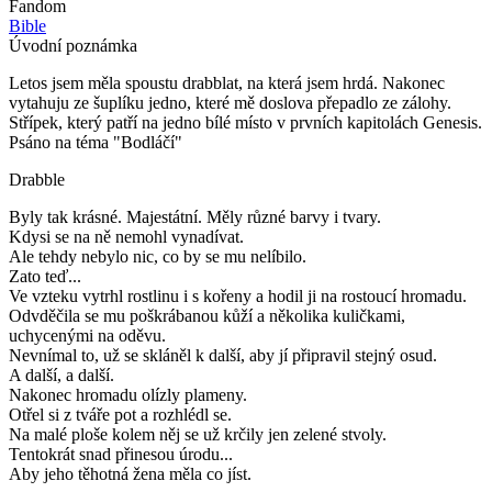
Fandom
Bible
Úvodní poznámka
Letos jsem měla spoustu drabblat, na která jsem hrdá. Nakonec
vytahuju ze šuplíku jedno, které mě doslova přepadlo ze zálohy.
Střípek, který patří na jedno bílé místo v prvních kapitolách Genesis.
Psáno na téma "Bodláčí"
Drabble
Byly tak krásné. Majestátní. Měly různé barvy i tvary.
Kdysi se na ně nemohl vynadívat.
Ale tehdy nebylo nic, co by se mu nelíbilo.
Zato teď...
Ve vzteku vytrhl rostlinu i s kořeny a hodil ji na rostoucí hromadu.
Odvděčila se mu poškrábanou kůží a několika kuličkami,
uchycenými na oděvu.
Nevnímal to, už se skláněl k další, aby jí připravil stejný osud.
A další, a další.
Nakonec hromadu olízly plameny.
Otřel si z tváře pot a rozhlédl se.
Na malé ploše kolem něj se už krčily jen zelené stvoly.
Tentokrát snad přinesou úrodu...
Aby jeho těhotná žena měla co jíst.