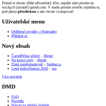
Pokud si chcete zřídit uživatelský účet, napište nám prosím na
sos.hp.ff (zavináč) gmail.com. V mailu prosím uveďte zejména to,
pod jakou
přezdívkou
u nás chcete vystupovat!
Uživatelské menu
Oblíbené povídky z Padesátky
Přihlásit se
Nový obsah
Čarodějčina učnice
–
Birute
Na konci cesty
–
Birute
Zlatá zaměstnankyně
–
Simbacca
Letní dobročinnost 2026
–
sos
Více novinek
DMD
FAQ
Pravidla
Návod na přidání drabble
(opens