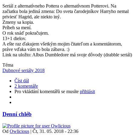
Seriál z alternatívneho Pottera o alternatívnom Potterovi. Na
začiatku bola jediná zmena: Do sveta čarodejníkov Harryho nemal
priviesť Hagrid, ale niekto iný.
Zmeny sa kopia.
Príbeh sa mení.
O rok snáď pokračujem.
13+1 dielov.
A ešte raz ďakujem všetkým mojim čitateľom a komentátorom,
práve vďaka vám to bola zábava. :)
Link na uložto: Albus Dumbledore má svoje dôvody (drabble seriál)
Téma
Dubnové seriály 2018
Číst dál
2 komentáře
Pro vkládání komentářů se musíte
přihlásit
Denní chléb
Od
Owlicious
|
Čt, 31. 05. 2018 - 22:36