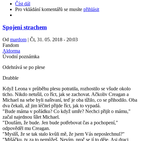
Číst dál
Pro vkládání komentářů se musíte
přihlásit
Spojeni strachem
Od
mardom
|
Čt, 31. 05. 2018 - 20:03
Fandom
Aldorma
Úvodní poznámka
Odehrává se po plese
Drabble
Když Leona v průběhu plesu potratila, rozhostilo se všude okolo
ticho. Nikdo netušil, co říct, jak se zachovat. Ačkoliv Creagan a
Michael na sebe byli naštvaní, teď je oba tížilo, co se přihodilo. Oba
dva čekali, až jim léčitel přijde říct, jak to vypadá.
"Bude máma v pořádku? Co když umře? Nechci přijít o mámu,"
začal najednou šílet Michael.
"Doufám, že bude. Jen bude potřebovat čas a pochopení,"
odpověděl mu Creagan.
"Myslíš, že se tak stalo kvůli mě, že jsem Vás neposlechnul?"
"Mišáčku, ty za to nemůžeš. Nevím, proč se jí to děje. Asi draci