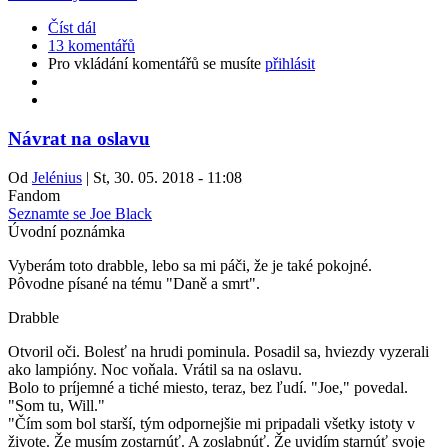
Číst dál
13 komentářů
Pro vkládání komentářů se musíte
přihlásit
Návrat na oslavu
Od
Jelénius
|
St, 30. 05. 2018 - 11:08
Fandom
Seznamte se Joe Black
Úvodní poznámka
Vyberám toto drabble, lebo sa mi páči, že je také pokojné.
Pôvodne písané na tému "Daně a smrt".
Drabble
Otvoril oči. Bolesť na hrudi pominula. Posadil sa, hviezdy vyzerali
ako lampióny. Noc voňala. Vrátil sa na oslavu.
Bolo to príjemné a tiché miesto, teraz, bez ľudí. "Joe," povedal.
"Som tu, Will."
"Čím som bol starší, tým odpornejšie mi pripadali všetky istoty v
živote. Že musím zostarnúť. A zoslabnúť. Že uvidím starnúť svoje