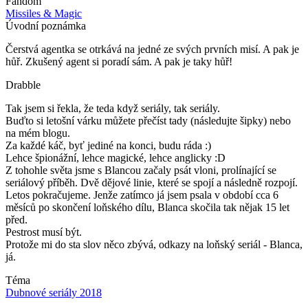
Fandom
Missiles & Magic
Úvodní poznámka
Čerstvá agentka se otrkává na jedné ze svých prvních misí. A pak je
hůř. Zkušený agent si poradí sám. A pak je taky hůř!
Drabble
Tak jsem si řekla, že teda když seriály, tak seriály.
Buďto si letošní várku můžete přečíst tady (následujte šipky) nebo
na mém blogu.
Za každé káč, byť jediné na konci, budu ráda :)
Lehce špionážní, lehce magické, lehce anglicky :D
Z tohohle světa jsme s Blancou začaly psát vloni, prolínající se
seriálový příběh. Dvě dějové linie, které se spojí a následně rozpojí.
Letos pokračujeme. Jenže zatímco já jsem psala v období cca 6
měsíců po skončení loňského dílu, Blanca skočila tak nějak 15 let
před.
Pestrost musí být.
Protože mi do sta slov něco zbývá, odkazy na loňský seriál - Blanca,
já.
Téma
Dubnové seriály 2018