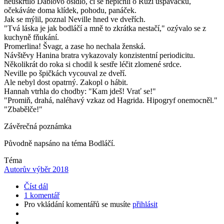
neuškrtilo Ďáblovo osidlo, či se nepíchli o Růži uspávačku,
očekáváte doma klídek, pohodu, panáček.
Jak se mýlil, poznal Neville hned ve dveřích.
"Tvá láska je jak bodláčí a mně to zkrátka nestačí," ozývalo se z
kuchyně fňukání.
Promerlina! Švagr, a zase ho nechala ženská.
Návštěvy Hanina bratra vykazovaly konzistentní periodicitu.
Několikrát do roka si chodil k sestře léčit zlomené srdce.
Neville po špičkách vycouval ze dveří.
Ale nebyl dost opatrný. Zakopl o hábit.
Hannah vtrhla do chodby: "Kam jdeš! Vrať se!"
"Promiň, drahá, naléhavý vzkaz od Hagrida. Hipogryf onemocněl."
"Zbabělče!"
Závěrečná poznámka
Původně napsáno na téma Bodláčí.
Téma
Autorův výběr 2018
Číst dál
1 komentář
Pro vkládání komentářů se musíte
přihlásit