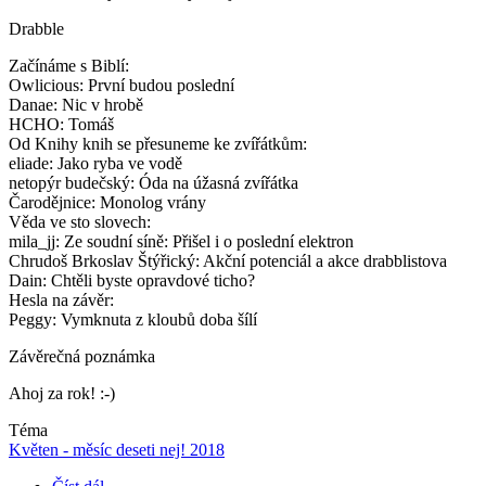
Drabble
Začínáme s Biblí:
Owlicious: První budou poslední
Danae: Nic v hrobě
HCHO: Tomáš
Od Knihy knih se přesuneme ke zvířátkům:
eliade: Jako ryba ve vodě
netopýr budečský: Óda na úžasná zvířátka
Čarodějnice: Monolog vrány
Věda ve sto slovech:
mila_jj: Ze soudní síně: Přišel i o poslední elektron
Chrudoš Brkoslav Štýřický: Akční potenciál a akce drabblistova
Dain: Chtěli byste opravdové ticho?
Hesla na závěr:
Peggy: Vymknuta z kloubů doba šílí
Závěrečná poznámka
Ahoj za rok! :-)
Téma
Květen - měsíc deseti nej! 2018