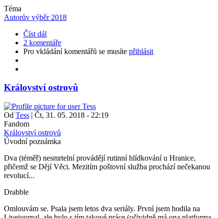
Téma
Autorův výběr 2018
Číst dál
2 komentáře
Pro vkládání komentářů se musíte
přihlásit
Království ostrovů
Od
Tess
|
Čt, 31. 05. 2018 - 22:19
Fandom
Království ostrovů
Úvodní poznámka
Dva (téměř) nesmrtelní provádějí rutinní hlídkování u Hranice,
přičemž se Dějí Věci. Mezitím poštovní služba prochází nečekanou
revolucí...
Drabble
Omlouvám se. Psala jsem letos dva seriály. První jsem hodila na
Livejournal, ale bylo s tím takové práce (očividně má ona platforma