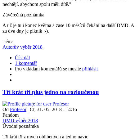
nechtějí, abychom spolu měli dítě."
Závěrečná poznámka
A už je tu i konec května a zase 10 měsíců čekání na další DMD. A
za dva dny je piknik :-).
Téma
Autorův výběr 2018
Číst dál
1 komentář
Pro vkládání komentářů se musíte
přihlásit
Tři krát tři plus jedno na rozloučenou
Od
Profesor
|
Čt, 31. 05. 2018 - 14:16
Fandom
DMD výběr 2018
Úvodní poznámka
Tři krát tři z mých oblíbených a jedno navíc