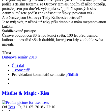
potíže s delším textem), že Ostrovy tam asi hodím až něco později,
protože jsem pro dnešek vyčerpala svůj příděl sprostých slov.
Zatím si můžete počíst zde (následujte šipky, povedou vás).
A o čemže jsou Ostrovy? Tedy Království ostrovů?
Je to můj svět, z něhož už roky píšu drabble a mám rozpracovanou
knížku.
Stabilizované postapo.
Časové období cca 80 let po konci světa, 100 let před psanou
knihou a uprostřed všech drabblů, které jsem kdy z tohohle světa
napsala.
Téma
Dubnové seriály 2018
Číst dál
1 komentář
Pro vkládání komentářů se musíte
přihlásit
Missiles & Magic - Risa
Od
Tess
|
Čt, 31. 05. 2018 - 22:10