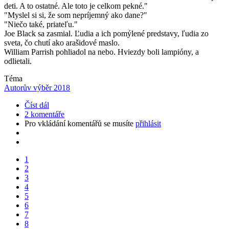
deti. A to ostatné. Ale toto je celkom pekné."
"Myslel si si, že som nepríjemný ako dane?"
"Niečo také, priateľu."
Joe Black sa zasmial. Ľudia a ich pomýlené predstavy, ľudia zo
sveta, čo chutí ako arašidové maslo.
William Parrish pohliadol na nebo. Hviezdy boli lampióny, a
odlietali.
Téma
Autorův výběr 2018
Číst dál
2 komentáře
Pro vkládání komentářů se musíte
přihlásit
Pagination
Aktuální
1
stránka
Stránka
2
Stránka
3
Stránka
4
Stránka
5
Stránka
6
Stránka
7
Stránka
8