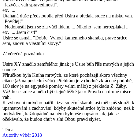
"Jazýček vah spravedlnosti".
etc. ....
Utahaná duše předstoupila před Usira a předala srdce na misku vah.
"Povídej!"
"Nedopustil jsem se zla vůči lidem. ... Nikoho jsem nerozplakal ...
etc. .... Jsem čist!"
Usire se usmál. "Dobře. Vyhoď kamenného skaraba, pravé srdce
sem, znovu a vlastními slovy."
Závěrečná poznámka
Usire XY značilo zemřelého; jinak je Usire bůh říše mrtvých a jejich
soudce.
Příručkou byla Kniha mrtvých, ze které pocházejí skoro všechny
citace (až na poslední větu). Přebírám je v (hodně zkrácené podobě,
100 slov je na egyptské poměry velmi málo) z překladu Z. Žáby.
Vážilo se srdce a mělo být stejně těžké jako Pravda na druhé misce
vah.
K vybavení mrtvého patřil i tzv. srdeční skarab; asi měl spíš sloužit k
upamatování a zachování, kdyby skutečné srdce bylo zničeno, než k
podvádění, každopádně na něm bylo vše napsáno tak, jak se
očekávalo, že budou chtít v síni Obou pravd slyšet.
Téma
Autorův výběr 2018