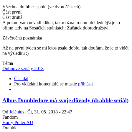
Všechna drabbles spolu (ve dvou částech):
Část první
Část druhá
A pokud vám nevadí klikat, tak možná trochu přehlednější je to
přímo tady na Sosáčích stránkách: Začátek dobrodružství
Závěrečná poznámka
Až na první týden se mi letos psalo dobře, tak doufám, že je to vidět
na výsledku :)
Téma
Dubnové seriály 2018
Číst dál
Pro vkládání komentářů se musíte
přihlásit
Albus Dumbledore má svoje dôvody (drabble seriál)
Od
Jelénius
|
Čt, 31. 05. 2018 - 22:47
Fandom
Harry Potter AU
Drabble