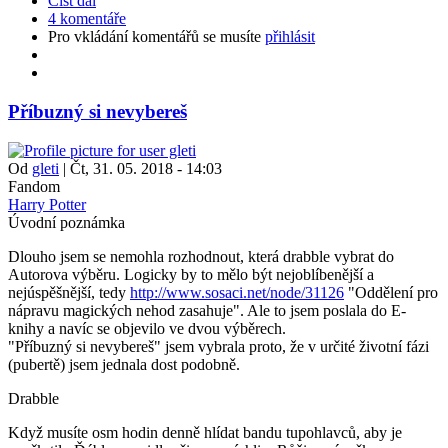
Číst dál
4 komentáře
Pro vkládání komentářů se musíte
přihlásit
Příbuzný si nevybereš
Od
gleti
|
Čt, 31. 05. 2018 - 14:03
Fandom
Harry Potter
Úvodní poznámka
Dlouho jsem se nemohla rozhodnout, která drabble vybrat do
Autorova výběru. Logicky by to mělo být nejoblíbenější a
nejúspěšnější, tedy
http://www.sosaci.net/node/31126
"Oddělení pro
nápravu magických nehod zasahuje". Ale to jsem poslala do E-
knihy a navíc se objevilo ve dvou výběrech.
"Příbuzný si nevybereš" jsem vybrala proto, že v určité životní fázi
(pubertě) jsem jednala dost podobně.
Drabble
Když musíte osm hodin denně hlídat bandu tupohlavců, aby je