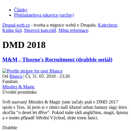
Články
Překladatelova rukavice (archiv)
(opens
in
Drupal-web.cz
- tvorba a migrace webů v Drupalu.
Katecheze
.
new
Kniha jízd
.
Sborová kancelář
.
Místa reformace
.
tab)
DMD 2018
M&M - Thorne's Recruitment (drabble seriál)
Od
Blanca
|
Čt, 31. 05. 2018 - 23:26
Fandom
Missiles & Magic
Úvodní poznámka
Svět nazvaný Missiles & Magic jsme začaly psát v DMD 2017
spolu s Tess. Já jsem si v rámci naší úžasné urban fantasy ságy letos
skočila "o deset let dříve". Pokud máte rádi angličtinu, magii, špiony
a v tomto případě Střední Východ, dejte tomu šanci.
Drabble